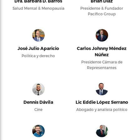
Dra. Bárbara D. Barros
Brian Díaz
Salud Mental & Menopausia
Presidente & Fundador
Pacifico Group
José Julio Aparicio
Carlos Johnny Méndez
Núñez
Política y derecho
Presidente Cámara de
Representantes
Dennis Dávila
Lic Eddie López Serrano
Cine
Abogado y analista político