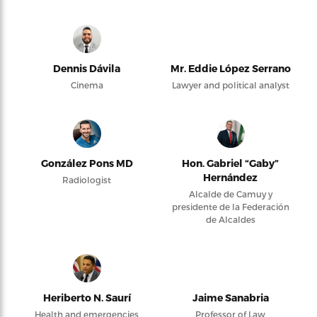
Dennis Dávila
Mr. Eddie López Serrano
Cinema
Lawyer and political analyst
González Pons MD
Hon. Gabriel “Gaby”
Hernández
Radiologist
Alcalde de Camuy y
presidente de la Federación
de Alcaldes
Heriberto N. Saurí
Jaime Sanabria
Health and emergencies
Professor of Law