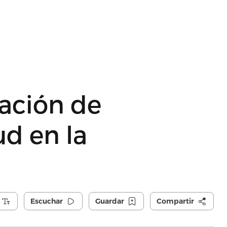
ación de
ud en la
Escuchar
Guardar
Compartir