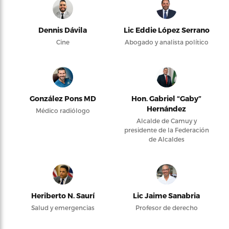
Dennis Dávila
Lic Eddie López Serrano
Cine
Abogado y analista político
González Pons MD
Hon. Gabriel “Gaby”
Hernández
Médico radiólogo
Alcalde de Camuy y
presidente de la Federación
de Alcaldes
Heriberto N. Saurí
Lic Jaime Sanabria
Salud y emergencias
Profesor de derecho