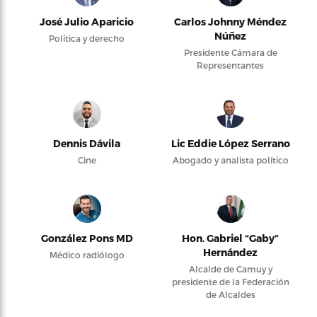
José Julio Aparicio
Carlos Johnny Méndez
Núñez
Política y derecho
Presidente Cámara de
Representantes
Dennis Dávila
Lic Eddie López Serrano
Cine
Abogado y analista político
González Pons MD
Hon. Gabriel “Gaby”
Hernández
Médico radiólogo
Alcalde de Camuy y
presidente de la Federación
de Alcaldes