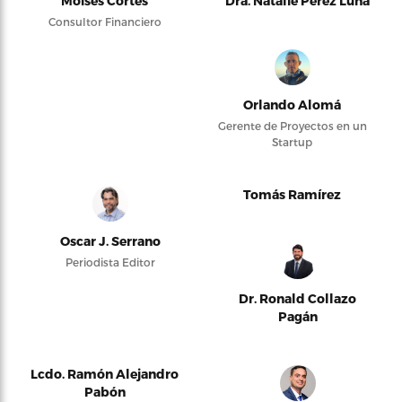
Moises Cortés
Dra. Natalie Pérez Luna
Consultor Financiero
Orlando Alomá
Gerente de Proyectos en un
Startup
Tomás Ramírez
Oscar J. Serrano
Periodista Editor
Dr. Ronald Collazo
Pagán
Lcdo. Ramón Alejandro
Pabón