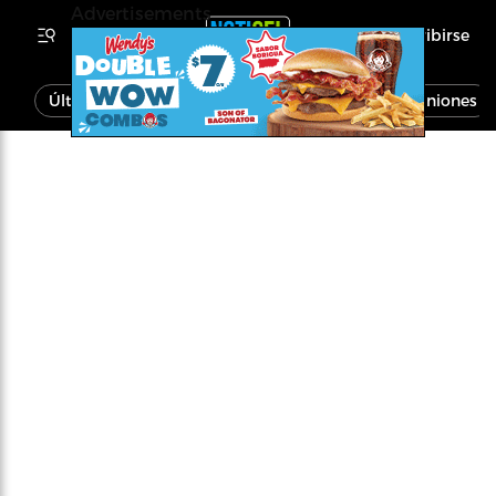
Advertisements
Inscribirse
Última Hora
Noticias
Economía
Opiniones