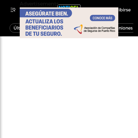
Advertisements
Inscribirse
Última Hora
Noticias
Economía
Opiniones