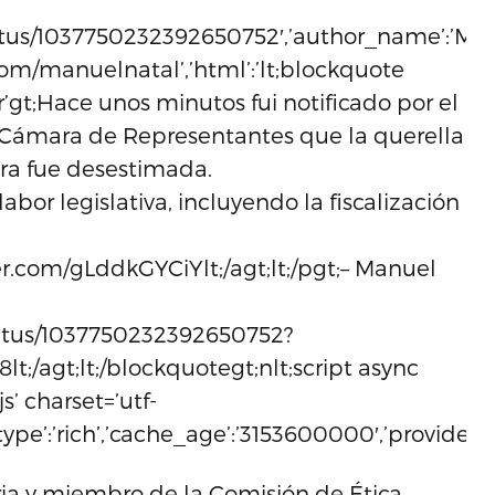
status/1037750232392650752′,’author_name’:’Ma
r.com/manuelnatal’,’html’:’lt;blockquote
ltr’gt;Hace unos minutos fui notificado por el
a Cámara de Representantes que la querella
ra fue desestimada.
abor legislativa, incluyendo la fiscalización
ter.com/gLddkGYCiYlt;/agt;lt;/pgt;– Manuel
tatus/1037750232392650752?
t;/agt;lt;/blockquotegt;nlt;script async
s’ charset=’utf-
,’type’:’rich’,’cache_age’:’3153600000′,’provider_n
ia y miembro de la Comisión de Ética,