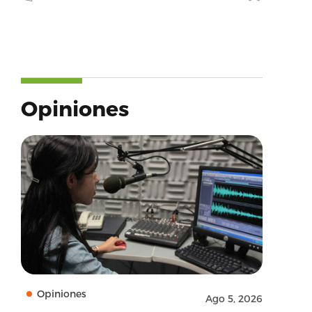
nuel
Opiniones
ame’:’Twitter’,’provider_url’:’https://twitter.com’,
Opiniones
Ago 5, 2026