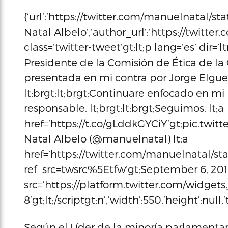
{‘url’:’https://twitter.com/manuelnatal/
Natal Albelo’,’author_url’:’https://twitte
class=’twitter-tweet’gt;lt;p lang=’es’ dir=’
Presidente de la Comisión de Ética de l
presentada en mi contra por Jorge Elgue
lt;brgt;lt;brgt;Continuare enfocado en mi l
responsable. lt;brgt;lt;brgt;Seguimos. lt;a
href=’https://t.co/gLddkGYCiY’gt;pic.twit
Natal Albelo (@manuelnatal) lt;a
href=’https://twitter.com/manuelnatal/s
ref_src=twsrc%5Etfw’gt;September 6, 2018l
src=’https://platform.twitter.com/widgets.j
8’gt;lt;/scriptgt;n’,’width’:550,’height’:null
Según el Líder de la minoría parlamentar