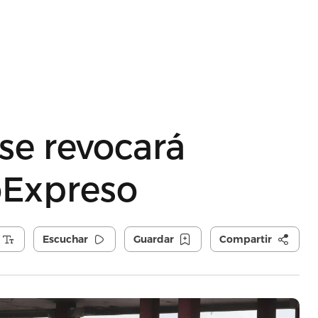
 se revocará
oExpreso
Escuchar
Guardar
Compartir