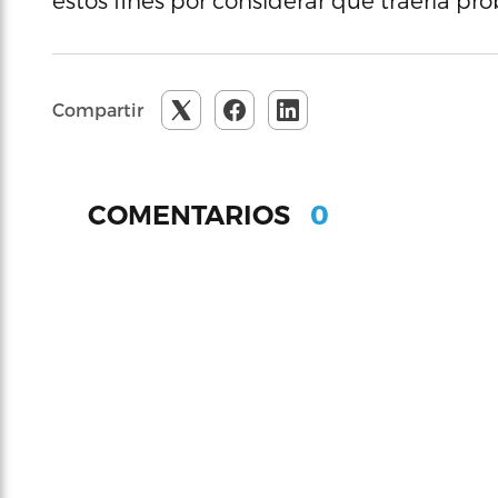
estos fines por considerar que traería pr
Compartir
0
COMENTARIOS