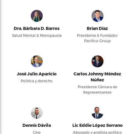
Dra. Bárbara D. Barros
Brian Díaz
Salud Mental & Menopausia
Presidente & Fundador
Pacifico Group
José Julio Aparicio
Carlos Johnny Méndez
Núñez
Política y derecho
Presidente Cámara de
Representantes
Dennis Dávila
Lic Eddie López Serrano
Cine
Abogado y analista político