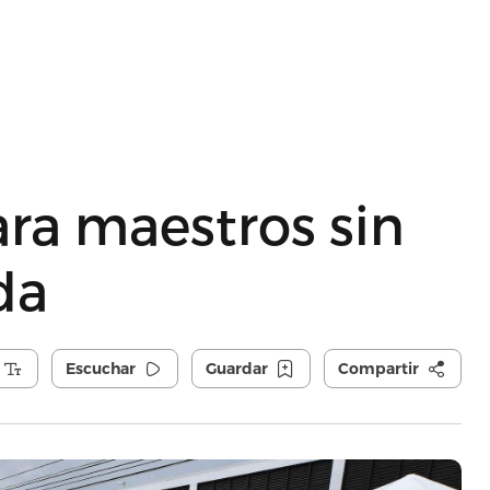
ara maestros sin
da
Escuchar
Guardar
Compartir