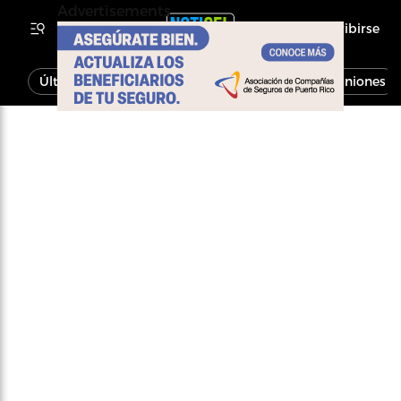
Advertisements
Inscribirse
Última Hora
Noticias
Economía
Opiniones