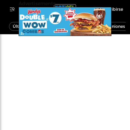
Advertisements
Inscribirse
Última Hora
Noticias
Economía
Opiniones