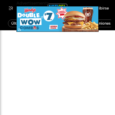
Advertisements
Inscribirse
Última Hora
Noticias
Economía
Opiniones