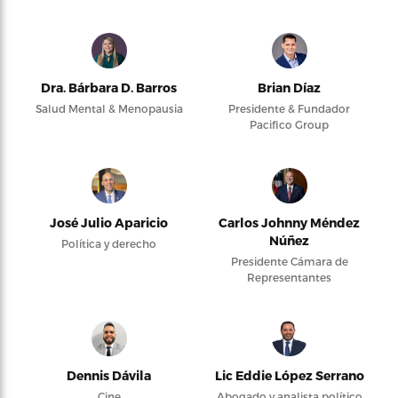
Dra. Bárbara D. Barros
Brian Díaz
Salud Mental & Menopausia
Presidente & Fundador
Pacifico Group
José Julio Aparicio
Carlos Johnny Méndez
Núñez
Política y derecho
Presidente Cámara de
Representantes
Dennis Dávila
Lic Eddie López Serrano
Cine
Abogado y analista político