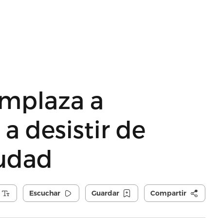
mplaza a
a desistir de
iudad
Escuchar
Guardar
Compartir