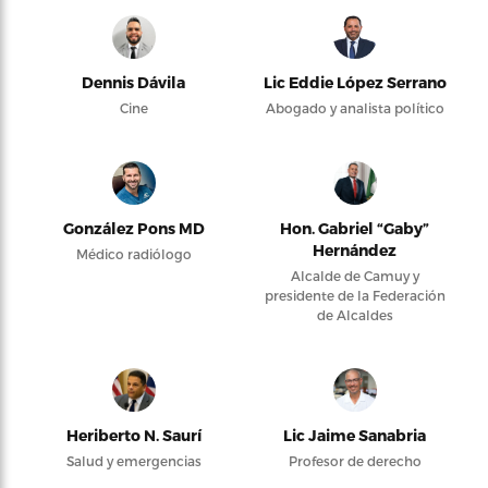
Dennis Dávila
Lic Eddie López Serrano
Cine
Abogado y analista político
González Pons MD
Hon. Gabriel “Gaby”
Hernández
Médico radiólogo
Alcalde de Camuy y
presidente de la Federación
de Alcaldes
Heriberto N. Saurí
Lic Jaime Sanabria
Salud y emergencias
Profesor de derecho