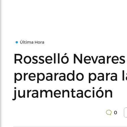
Última Hora
Rosselló Nevare
preparado para l
juramentación
0