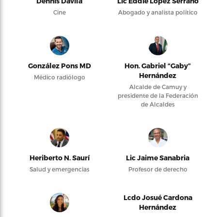
Dennis Dávila
Lic Eddie López Serrano
Cine
Abogado y analista político
González Pons MD
Hon. Gabriel “Gaby”
Hernández
Médico radiólogo
Alcalde de Camuy y
presidente de la Federación
de Alcaldes
Heriberto N. Saurí
Lic Jaime Sanabria
Salud y emergencias
Profesor de derecho
Lcdo Josué Cardona
Hernández