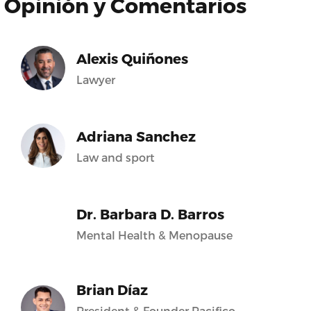
Opinión y Comentarios
Alexis Quiñones
Lawyer
Adriana Sanchez
Law and sport
Dr. Barbara D. Barros
Mental Health & Menopause
Brian Díaz
President & Founder Pacifico