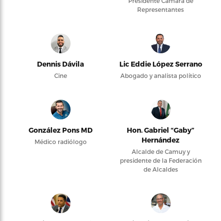
Presidente Cámara de
Representantes
Dennis Dávila
Lic Eddie López Serrano
Cine
Abogado y analista político
González Pons MD
Hon. Gabriel “Gaby”
Hernández
Médico radiólogo
Alcalde de Camuy y
presidente de la Federación
de Alcaldes