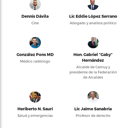
Dennis Dávila
Lic Eddie López Serrano
Cine
Abogado y analista político
González Pons MD
Hon. Gabriel “Gaby”
Hernández
Médico radiólogo
Alcalde de Camuy y
presidente de la Federación
de Alcaldes
Heriberto N. Saurí
Lic Jaime Sanabria
Salud y emergencias
Profesor de derecho