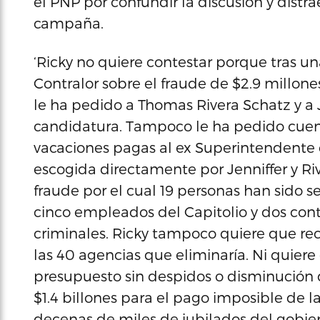
el PNP por confundir la discusión y distra
campaña.
‘Ricky no quiere contestar porque tras 
Contralor sobre el fraude de $2.9 millone
le ha pedido a Thomas Rivera Schatz y a 
candidatura. Tampoco le ha pedido cuent
vacaciones pagas al ex Superintendente d
escogida directamente por Jenniffer y R
fraude por el cual 19 personas han sido s
cinco empleados del Capitolio y dos contr
criminales. Ricky tampoco quiere que re
las 40 agencias que eliminaría. Ni quier
presupuesto sin despidos o disminución d
$1.4 billones para el pago imposible de 
decenas de miles de jubilados del gobiern