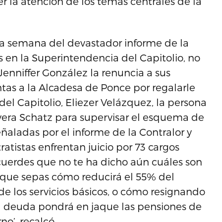
er la atención de los temas centrales de la
una semana del devastador informe de la
s en la Superintendencia del Capitolio, no
Jenniffer González la renuncia a sus
as a la Alcadesa de Ponce por regalarle
el Capitolio, Eliezer Velázquez, la persona
ivera Schatz para supervisar el esquema de
eñaladas por el informe de la Contralor y
atistas enfrentan juicio por 73 cargos
cuerdes que no te ha dicho aún cuáles son
e que sepas cómo reducirá el 55% del
e los servicios básicos, o cómo resignando
la deuda pondrá en jaque las pensiones de
o’, recalcó.