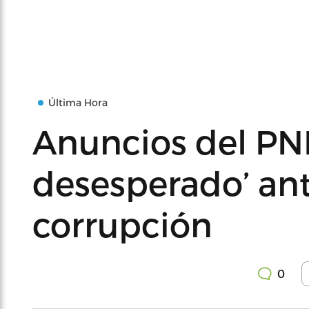
Última Hora
Anuncios del PNP
desesperado’ an
corrupción
0