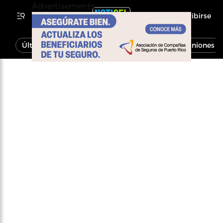
Advertisements
Inscribirse
Última Hora
Noticias
Economía
Opiniones