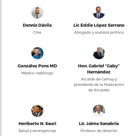
Dennis Dávila
Lic Eddie López Serrano
Cine
Abogado y analista político
González Pons MD
Hon. Gabriel “Gaby”
Hernández
Médico radiólogo
Alcalde de Camuy y
presidente de la Federación
de Alcaldes
Heriberto N. Saurí
Lic Jaime Sanabria
Salud y emergencias
Profesor de derecho