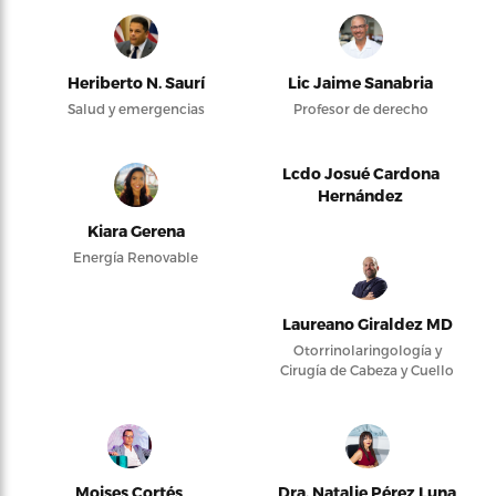
Heriberto N. Saurí
Lic Jaime Sanabria
Salud y emergencias
Profesor de derecho
Lcdo Josué Cardona
Hernández
Kiara Gerena
Energía Renovable
Laureano Giraldez MD
Otorrinolaringología y
Cirugía de Cabeza y Cuello
Moises Cortés
Dra. Natalie Pérez Luna