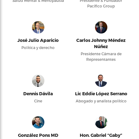
Salud Mental & Menopausia
Presidente & Fundador
Pacifico Group
José Julio Aparicio
Carlos Johnny Méndez
Núñez
Política y derecho
Presidente Cámara de
Representantes
Dennis Dávila
Lic Eddie López Serrano
Cine
Abogado y analista político
González Pons MD
Hon. Gabriel “Gaby”