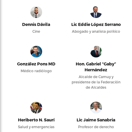
Dennis Dávila
Lic Eddie López Serrano
Cine
Abogado y analista político
González Pons MD
Hon. Gabriel “Gaby”
Hernández
Médico radiólogo
Alcalde de Camuy y
presidente de la Federación
de Alcaldes
Heriberto N. Saurí
Lic Jaime Sanabria
Salud y emergencias
Profesor de derecho