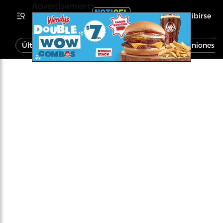
Advertisements
Inscribirse
Última Hora
Noticias
Economía
Opiniones