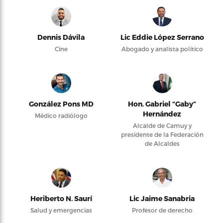
Dennis Dávila
Lic Eddie López Serrano
Cine
Abogado y analista político
González Pons MD
Hon. Gabriel “Gaby”
Hernández
Médico radiólogo
Alcalde de Camuy y
presidente de la Federación
de Alcaldes
Heriberto N. Saurí
Lic Jaime Sanabria
Salud y emergencias
Profesor de derecho