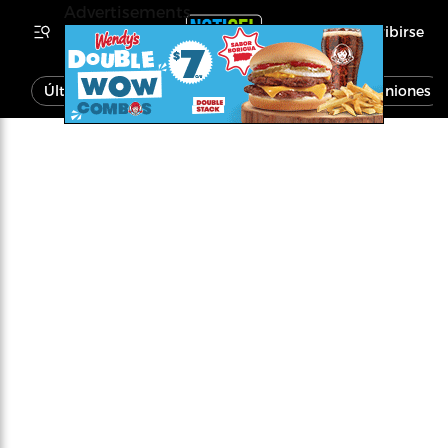
Advertisements
Inscribirse
Última Hora
Noticias
Economía
Opiniones