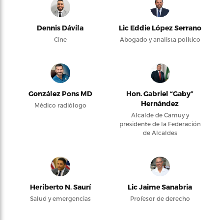
Dennis Dávila
Lic Eddie López Serrano
Cine
Abogado y analista político
González Pons MD
Hon. Gabriel “Gaby”
Hernández
Médico radiólogo
Alcalde de Camuy y
presidente de la Federación
de Alcaldes
Heriberto N. Saurí
Lic Jaime Sanabria
Salud y emergencias
Profesor de derecho