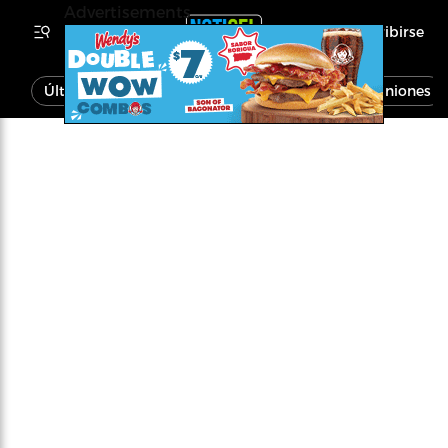
Advertisements
Inscribirse
Última Hora
Noticias
Economía
Opiniones