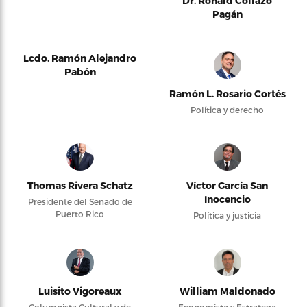
Dr. Ronald Collazo
Pagán
Lcdo. Ramón Alejandro
Pabón
Ramón L. Rosario Cortés
Política y derecho
Thomas Rivera Schatz
Víctor García San
Inocencio
Presidente del Senado de
Puerto Rico
Política y justicia
Luisito Vigoreaux
William Maldonado
Columnista Cultural y de
Economista y Estratega