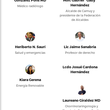
González Pons MD
Hon. Gabriel “Gaby”
Hernández
Médico radiólogo
Alcalde de Camuy y
presidente de la Federación
de Alcaldes
Heriberto N. Saurí
Lic Jaime Sanabria
Salud y emergencias
Profesor de derecho
Lcdo Josué Cardona
Hernández
Kiara Gerena
Energía Renovable
Laureano Giraldez MD
Otorrinolaringología y