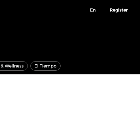
En
Register
e & Wellness
El Tiempo