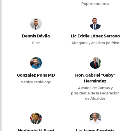
Representantes
Dennis Dávila
Lic Eddie López Serrano
Cine
Abogado y analista político
González Pons MD
Hon. Gabriel “Gaby”
Hernández
Médico radiólogo
Alcalde de Camuy y
presidente de la Federación
de Alcaldes
Heriberto N. Saurí
Lic Jaime Sanabria