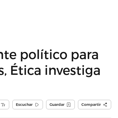
te político para
s, Ética investiga
Escuchar
Guardar
Compartir