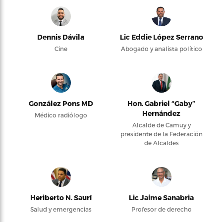
Dennis Dávila
Lic Eddie López Serrano
Cine
Abogado y analista político
González Pons MD
Hon. Gabriel “Gaby”
Hernández
Médico radiólogo
Alcalde de Camuy y
presidente de la Federación
de Alcaldes
Heriberto N. Saurí
Lic Jaime Sanabria
Salud y emergencias
Profesor de derecho