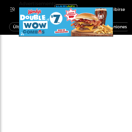
Advertisements
Inscribirse
Última Hora
Noticias
Economía
Opiniones