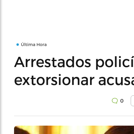
Última Hora
Arrestados polic
extorsionar acu
0