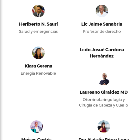
Heriberto N. Saurí
Lic Jaime Sanabria
Salud y emergencias
Profesor de derecho
Lcdo Josué Cardona
Hernández
Kiara Gerena
Energía Renovable
Laureano Giraldez MD
Otorrinolaringología y
Cirugía de Cabeza y Cuello
Moises Cortés
Dra. Natalie Pérez Luna