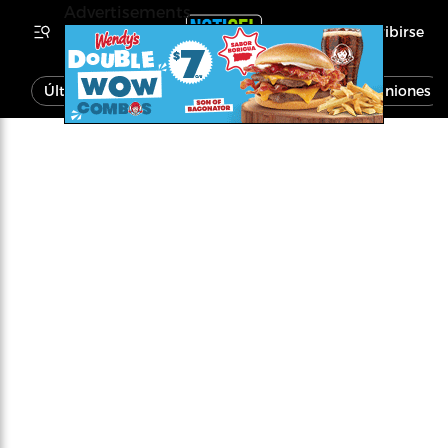
Advertisements
Inscribirse
Última Hora
Noticias
Economía
Opiniones