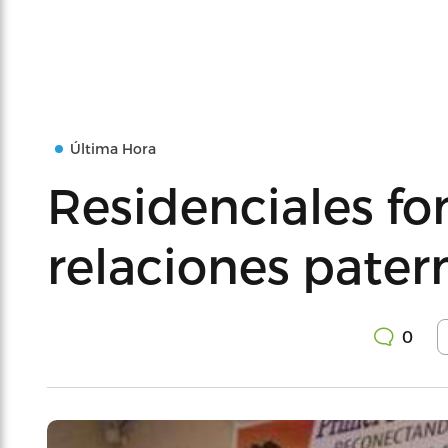
Última Hora
Residenciales f
relaciones patern
0