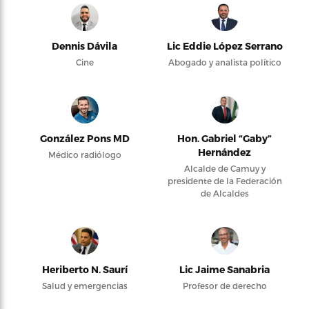
Dennis Dávila
Lic Eddie López Serrano
Cine
Abogado y analista político
González Pons MD
Hon. Gabriel “Gaby”
Hernández
Médico radiólogo
Alcalde de Camuy y
presidente de la Federación
de Alcaldes
Heriberto N. Saurí
Lic Jaime Sanabria
Salud y emergencias
Profesor de derecho