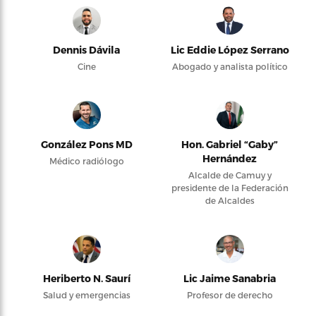
Dennis Dávila
Lic Eddie López Serrano
Cine
Abogado y analista político
González Pons MD
Hon. Gabriel “Gaby”
Hernández
Médico radiólogo
Alcalde de Camuy y
presidente de la Federación
de Alcaldes
Heriberto N. Saurí
Lic Jaime Sanabria
Salud y emergencias
Profesor de derecho