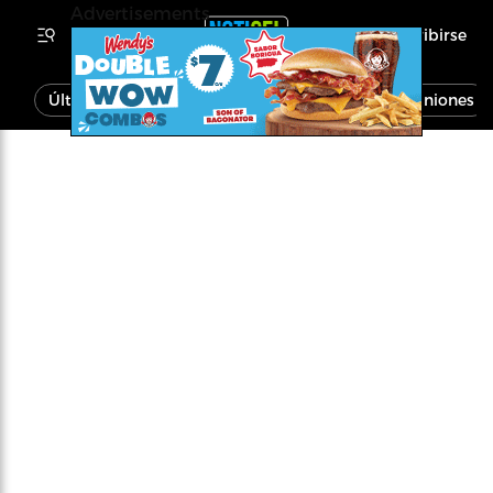
Advertisements
Inscribirse
Última Hora
Noticias
Economía
Opiniones