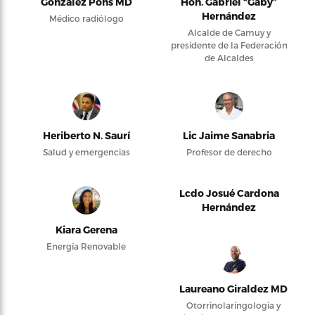
González Pons MD
Hon. Gabriel “Gaby”
Hernández
Médico radiólogo
Alcalde de Camuy y
presidente de la Federación
de Alcaldes
Heriberto N. Saurí
Lic Jaime Sanabria
Salud y emergencias
Profesor de derecho
Lcdo Josué Cardona
Hernández
Kiara Gerena
Energía Renovable
Laureano Giraldez MD
Otorrinolaringología y