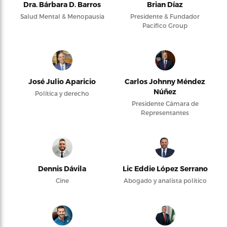
Dra. Bárbara D. Barros
Brian Díaz
Salud Mental & Menopausia
Presidente & Fundador
Pacifico Group
José Julio Aparicio
Carlos Johnny Méndez
Núñez
Política y derecho
Presidente Cámara de
Representantes
Dennis Dávila
Lic Eddie López Serrano
Cine
Abogado y analista político