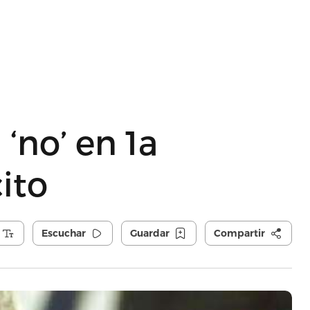
‘no’ en 1a
ito
Escuchar
Guardar
Compartir