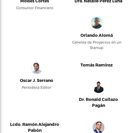
Moises Cortés
Dra. Natalie Pérez Luna
Consultor Financiero
Orlando Alomá
Gerente de Proyectos en un
Startup
Tomás Ramírez
Oscar J. Serrano
Periodista Editor
Dr. Ronald Collazo
Pagán
Lcdo. Ramón Alejandro
Pabón