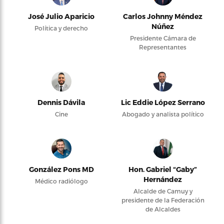
José Julio Aparicio
Carlos Johnny Méndez
Núñez
Política y derecho
Presidente Cámara de
Representantes
Dennis Dávila
Lic Eddie López Serrano
Cine
Abogado y analista político
González Pons MD
Hon. Gabriel “Gaby”
Hernández
Médico radiólogo
Alcalde de Camuy y
presidente de la Federación
de Alcaldes