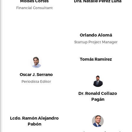
Moises Cortés
Dra. Natalie Pérez Luna
Financial Consultant
Orlando Alomá
Startup Project Manager
Tomás Ramírez
Oscar J. Serrano
Periodista Editor
Dr. Ronald Collazo
Pagán
Lcdo. Ramón Alejandro
Pabón