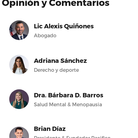
Opinión y Comentarios
Lic Alexis Quiñones
Abogado
Adriana Sánchez
Derecho y deporte
Dra. Bárbara D. Barros
Salud Mental & Menopausia
Brian Díaz
Presidente & Fundador Pacifico