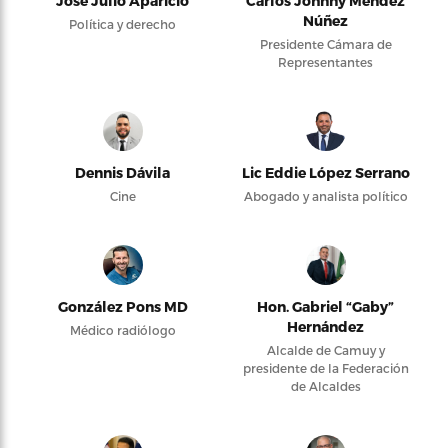
José Julio Aparicio
Carlos Johnny Méndez
Núñez
Política y derecho
Presidente Cámara de
Representantes
Dennis Dávila
Lic Eddie López Serrano
Cine
Abogado y analista político
González Pons MD
Hon. Gabriel “Gaby”
Hernández
Médico radiólogo
Alcalde de Camuy y
presidente de la Federación
de Alcaldes